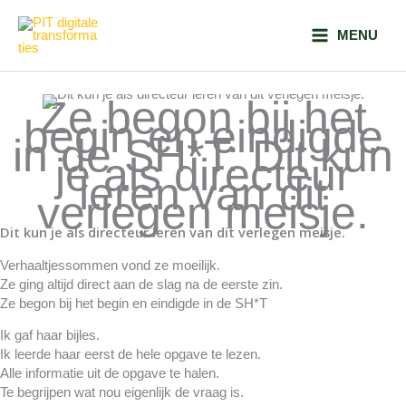
Ga
naar
MENU
de
inhoud
Ze begon bij het
begin en eindigde
in de SH*T: Dit kun
je als directeur
leren van dit
verlegen meisje.
Dit kun je als directeur leren van dit verlegen meisje.
Verhaaltjessommen vond ze moeilijk.
Ze ging altijd direct aan de slag na de eerste zin.
Ze begon bij het begin en eindigde in de SH*T
Ik gaf haar bijles.
Ik leerde haar eerst de hele opgave te lezen.
Alle informatie uit de opgave te halen.
Te begrijpen wat nou eigenlijk de vraag is.