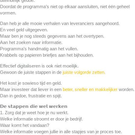
uiteindelijk gedoe.
Doordat de programma’s niet op elkaar aansluiten, niet één geheel
vormen.
Dan heb je alle mooie verhalen van leveranciers aangehoord.
En veel geld uitgegeven.
Maar ben je nog steeds gegevens aan het overtypen.
Aan het zoeken naar informatie.
Programma’s handmatig aan het vullen.
Krabbels op papieren briefjes aan het bijhouden.
Effectief digitaliseren is ook niet moeilijk.
Gewoon de juiste stappen in de
juiste volgorde zetten.
Het kost je sowieso tijd en geld.
Maar investeer dat liever in een
beter, sneller en makkelijker
worden.
Dan in gedoe, frustratie en spijt.
𝗗𝗲 𝘀𝘁𝗮𝗽𝗽𝗲𝗻 𝗱𝗶𝗲 𝘄𝗲𝗹 𝘄𝗲𝗿𝗸𝗲𝗻
1. Zorg dat je weet hoe je nu werkt.
Welke informatie stroomt er door je bedrijf.
Waar komt het vandaan?
Welke informatie voegen jullie in alle stapjes van je proces toe.