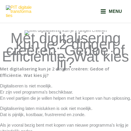
Ga
naar
MENU
de
inhoud
Met digitalisering
kun je 2 dingen
creëren: Gedoe of
Efficiëntie. Wat kies
jij?
Met digitalisering kun je 2 dingen creëren: Gedoe of
Efficiëntie. Wat kies jij?
Digitaliseren is niet moeilijk.
Er zijn veel programma’s beschikbaar.
En veel partijen die je willen helpen met het kopen van hun oplossing.
Digitalisering laten mislukken is ook niet moeilijk.
Dat is pijnlijk, kostbaar, frustrerend en zonde.
Als je vooral bezig bent met kopen van nieuwe programma’s krijg je