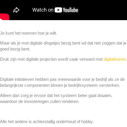
Je kunt het noemen hoe je wilt.
Maar als je met digitale dingetjes bezig bent wil dat niet zeggen dat je
goed bezig bent.
Druk zijn met digitale projecten wordt vaak verward met
digitaliseren.
Digitale initiatieven hebben pas meerwaarde voor je bedrijf als ze de
belangrijkste componenten binnen je bedrijfssysteem versterken.
Alleen dan zorg je ervoor dat het systeem beter gaat draaien,
waardoor de investeringen zullen renderen.
Alle het andere is achterstallig onderhoud of hobby.