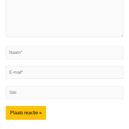
Naam*
E-
mail*
Site