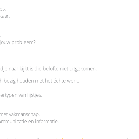
es.
kaar.
.
j jouw probleem?
dje naar kijkt is die belofte niet uitgekomen.
h bezig houden met het échte werk.
rtypen van lijstjes.
 met vakmanschap.
ommunicatie en informatie.