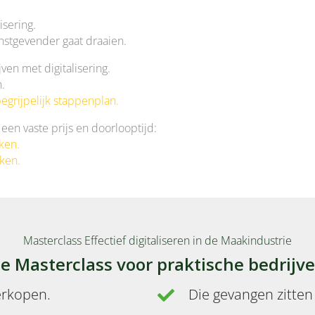
isering.
instgevender gaat draaien.
ven met digitalisering.
.
egrijpelijk stappenplan.
en vaste prijs en doorlooptijd:
ken.
eken.
Masterclass Effectief digitaliseren in de Maakindustrie
e Masterclass voor praktische bedrijv
erkopen.
Die gevangen zitten 