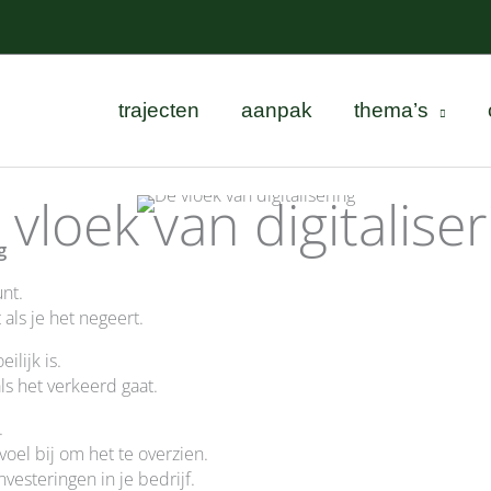
trajecten
aanpak
thema’s
 vloek van digitaliser
g
unt.
 als je het negeert.
ilijk is.
 als het verkeerd gaat.
.
voel bij om het te overzien.
vesteringen in je bedrijf.