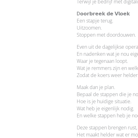
Terwijl je bedrijf met digita
D
𝗼𝗼𝗿𝗯𝗿𝗲𝗲𝗸 𝗱𝗲 𝗩𝗹𝗼𝗲𝗸
Een stapje terug.
Uitzoomen.
Stoppen met doordouwen.
Even uit de dagelijkse opera
En nadenken wat je nou eige
Waar je tegenaan loopt.
Wat je remmers zijn en welk
Zodat de koers weer helder 
Maak dan je plan.
Bepaal de stappen die je no
Hoe is je huidige situatie.
Wat heb je eigenlijk nodig.
En welke stappen heb je no
Deze stappen brengen rust,
Het maakt helder wat er mo