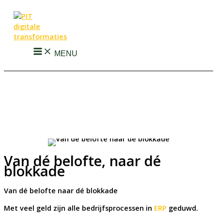
Ga
naar
de
inhoud
MENU
Van dé belofte, naar dé
blokkade
Van dé belofte naar dé blokkade
Met veel geld zijn alle bedrijfsprocessen in
ERP
geduwd.