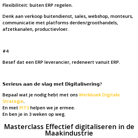
Flexibiliteit: buiten ERP regelen.
Denk aan verkoop buitendienst, sales, webshop, monteurs,
communicatie met platforms derden/groothandels,
afzetkanalen, productievloer.
#4
Besef dat een ERP leverancier, redeneert vanuit ERP.
𝗦𝗲𝗿𝗶𝗲𝘂𝘀 𝗮𝗮𝗻 𝗱𝗲 𝘀𝗹𝗮𝗴 𝗺𝗲𝘁 𝗗𝗶𝗴𝗶𝘁𝗮𝗹𝗶𝘀𝗲𝗿𝗶𝗻𝗴?
Bepaal wat je nodig hebt met ons
Werkboek Digitale
Strategie
.
En met
PIT3
helpen we je ermee.
En ben je in 3 weken op weg.
Masterclass Effectief digitaliseren in de
Maakindustrie